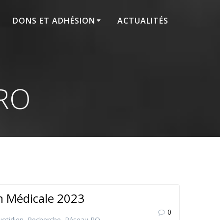
DONS ET ADHÉSION
ACTUALITÉS
 RO
on Médicale 2023
0
otidien
,
Recherche
,
Réseau RO
,