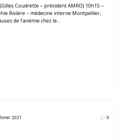
s (Gilles Coudrette – président AMRO) 10h15 –
phie Rivière – médecine interne Montpellier,
Causes de l’anémie chez le…
évrier 2021
0