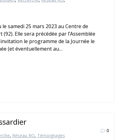
u le samedi 25 mars 2023 au Centre de
 (92). Elle sera précédée par l’Assemblée
d’invitation le programme de la Journée le
rnée (et éventuellement au…
ssardier
0
erche
,
Réseau RO
,
Témoignages