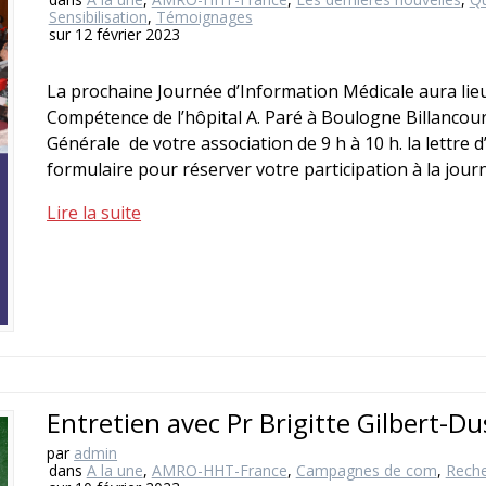
Sensibilisation
,
Témoignages
sur 12 février 2023
La prochaine Journée d’Information Médicale aura lie
Compétence de l’hôpital A. Paré à Boulogne Billancourt
Générale de votre association de 9 h à 10 h. la lettre 
formulaire pour réserver votre participation à la jou
Lire la suite
Entretien avec Pr Brigitte Gilbert-Du
par
admin
dans
A la une
,
AMRO-HHT-France
,
Campagnes de com
,
Rech