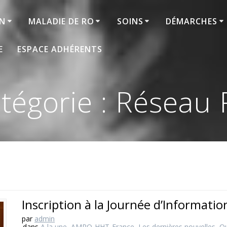
ON
MALADIE DE RO
SOINS
DÉMARCHES
E
ESPACE ADHÉRENTS
tégorie :
Réseau
Inscription à la Journée d’Informati
par
admin
dans
A la une
,
AMRO-HHT-France
,
Les dernières nouvelles
,
Qu