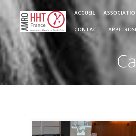
Passer
au
ACCUEIL
ASSOCIATI
contenu
CONTACT
APPLI ROS
Ca