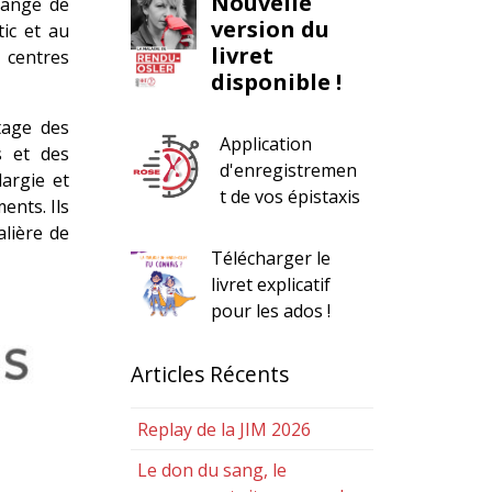
Nouvelle
hange de
version du
tic et au
livret
 centres
disponible !
tage des
Application
s et des
d'enregistremen
largie et
t de vos épistaxis
ents. Ils
alière de
Télécharger le
livret explicatif
pour les ados !
Articles Récents
Replay de la JIM 2026
Le don du sang, le