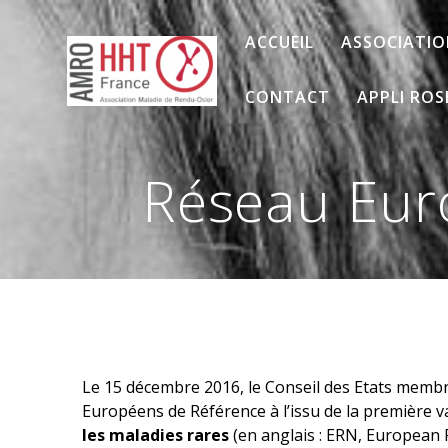
Passer
au
ACCUEIL
ASSOCIATI
contenu
CONTACT
APPLI ROS
Réseau Eur
Le 15 décembre 2016, le Conseil des Etats memb
Européens de Référence à l’issu de la première va
les maladies rares
(en anglais : ERN, European