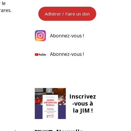
 le
:
rares.
Adhérer / Faire un don
Abonnez-vous !
Abonnez-vous !
Inscrivez
-vous à
la JIM !