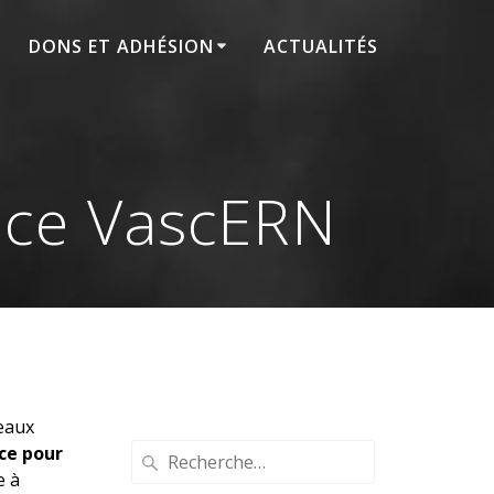
DONS ET ADHÉSION
ACTUALITÉS
nce VascERN
eaux
ce pour
Recherche
e à
pour