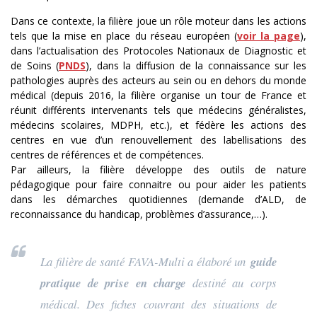
Dans ce contexte, la filière joue un rôle moteur dans les actions
tels que la mise en place du réseau européen (
voir la page
),
dans l’actualisation des Protocoles Nationaux de Diagnostic et
de Soins (
PNDS
), dans la diffusion de la connaissance sur les
pathologies auprès des acteurs au sein ou en dehors du monde
médical (depuis 2016, la filière organise un tour de France et
réunit différents intervenants tels que médecins généralistes,
médecins scolaires, MDPH, etc.), et fédère les actions des
centres en vue d’un renouvellement des labellisations des
centres de références et de compétences.
Par ailleurs, la filière développe des outils de nature
pédagogique pour faire connaitre ou pour aider les patients
dans les démarches quotidiennes (demande d’ALD, de
reconnaissance du handicap, problèmes d’assurance,…).
La filière de santé FAVA-Multi a élaboré un
guide
pratique de prise en charge
destiné au corps
médical. Des fiches couvrant des situations de