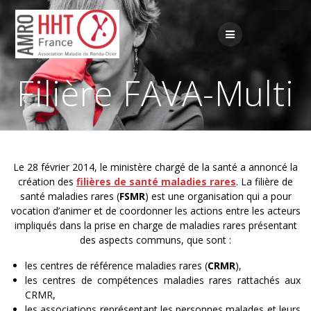
Passer
au
contenu
Filière FAVA-Multi
Le 28 février 2014, le ministère chargé de la santé a annoncé la
création des
filières de santé maladies rares
. La filière de
santé maladies rares (
FSMR
) est une organisation qui a pour
vocation d’animer et de coordonner
les actions entre les acteurs
impliqués dans la prise en charge de maladies rares présentant
des aspects communs, que sont :
les centres de référence maladies rares (
CRMR
),
les centres de compétences maladies rares rattachés aux
CRMR,
les associations représentant les personnes malades et leurs