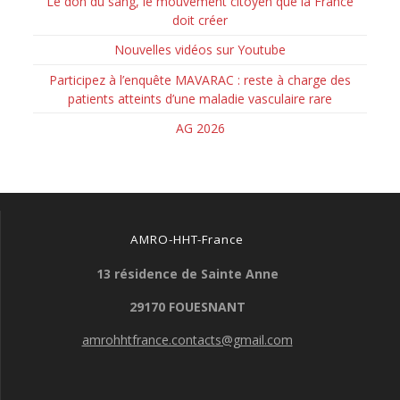
Le don du sang, le mouvement citoyen que la France
doit créer
Nouvelles vidéos sur Youtube
Participez à l’enquête MAVARAC : reste à charge des
patients atteints d’une maladie vasculaire rare
AG 2026
AMRO-HHT-France
13 résidence de Sainte Anne
29170 FOUESNANT
amrohhtfrance.contacts@gmail.com