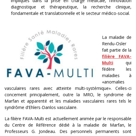
impliqués dans la prise en charge médicale, l’innovation
diagnostique et thérapeutique, la recherche clinique,
fondamentale et translationnelle et le secteur médico-social.
La maladie de
Rendu-Osler
fait partie de la
filière FAVA-
Multi
qui
fédère les
maladies à
«anomalies
vasculaires rares avec atteinte multi-systémique». Celles-ci
concernent principalement, outre la MRO, le syndrome de
Marfan et apparenté et les maladies vasculaires rares tels le
syndrôme d’Ehlers-Danlos vasculaire.
La filière FAVA-Multi est actuellement animée par le responsable
du Centre de Référence dédié à la maladie de Marfan, le
Professeurs G. Jondeau. Des personnels permanents sont