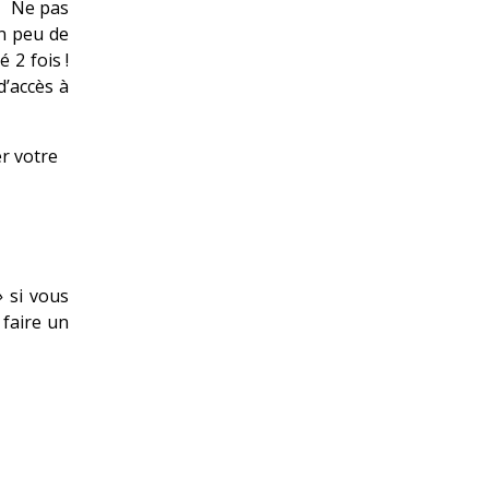
e. Ne pas
un peu de
 2 fois !
d’accès à
er votre
»
si vous
faire un