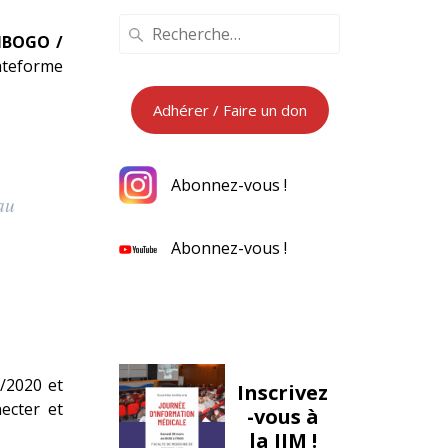
Recherche
BOGO /
pour
lateforme
:
Adhérer / Faire un don
Abonnez-vous !
au
Abonnez-vous !
/2020 et
Inscrivez
ecter et
-vous à
la JIM !