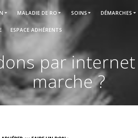
ON
MALADIE DE RO
SOINS
DÉMARCHES
E
ESPACE ADHÉRENTS
dons par internet
marche ?