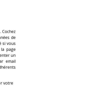
. Cochez
nnées de
é si vous
 la page
tenter un
ar email
adhérents
er votre