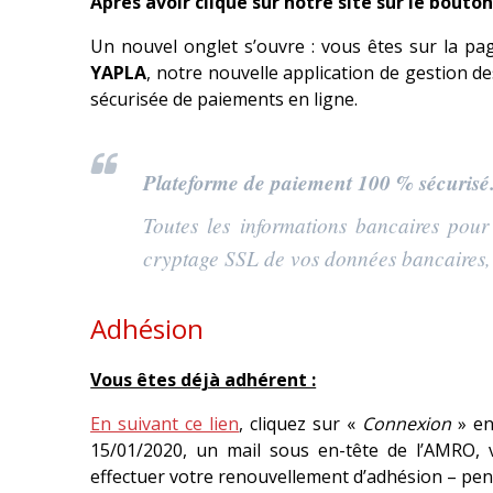
Après avoir cliqué sur notre site sur le bout
Un nouvel onglet s’ouvre : vous êtes sur la pa
YAPLA
, notre nouvelle application de gestion d
sécurisée de paiements en ligne.
Plateforme de paiement 100
% sécurisé
Toutes les informations bancaires pour
cryptage SSL de vos données bancaires, v
Adhésion
Vous êtes déjà adhérent :
En suivant ce lien
, cliquez sur «
Connexion
» en
15/01/2020, un mail sous en-tête de l’AMRO
effectuer votre renouvellement d’adhésion – pens