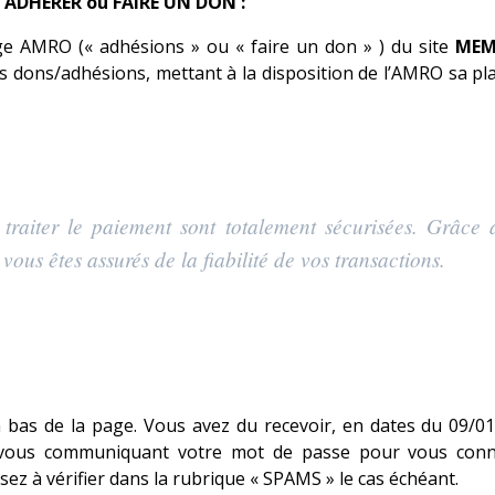
on ADHÉRER ou FAIRE UN DON :
ge AMRO (« adhésions » ou « faire un don » ) du site
MEM
es dons/adhésions, mettant à la disposition de l’AMRO sa p
.
 traiter le paiement sont totalement sécurisées. Grâce 
ous êtes assurés de la fiabilité de vos transactions.
 bas de la page. Vous avez du recevoir, en dates du 09/01
, vous communiquant votre mot de passe pour vous conn
ez à vérifier dans la rubrique « SPAMS » le cas échéant.