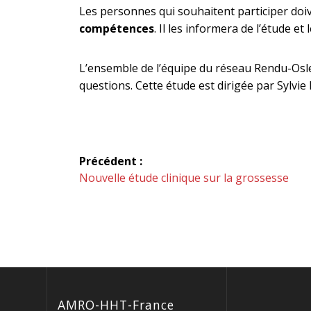
Les personnes qui souhaitent participer doi
compétences
. Il les informera de l’étude e
L’ensemble de l’équipe du réseau Rendu-Osler
questions. Cette étude est dirigée par Sylvi
Navigation
Précédent :
de
Article
Nouvelle étude clinique sur la grossesse
précédent :
l’article
AMRO-HHT-France