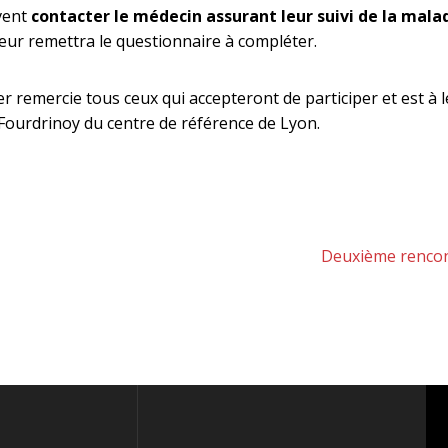
vent
contacter le médecin assurant leur suivi de la mala
t leur remettra le questionnaire à compléter.
 remercie tous ceux qui accepteront de participer et est à 
e Fourdrinoy du centre de référence de Lyon.
Article
Deuxième rencon
suivant :