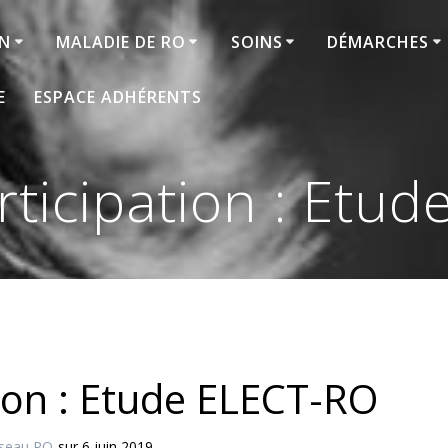
ON
MALADIE DE RO
SOINS
DÉMARCHES
E
ESPACE ADHÉRENTS
rticipation : Etu
tion : Etude ELECT-RO
seau RO
sur 6 juin 2019