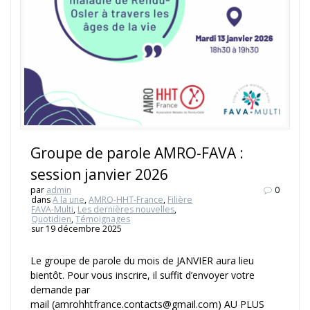
Groupe de parole AMRO-FAVA :
session janvier 2026
par
admin
0
dans
A la une
,
AMRO-HHT-France
,
Filière
FAVA-Multi
,
Les dernières nouvelles
,
Quotidien
,
Témoignages
sur 19 décembre 2025
Le groupe de parole du mois de JANVIER aura lieu
bientôt. Pour vous inscrire, il suffit d’envoyer votre
demande par
mail (amrohhtfrance.contacts@gmail.com) AU PLUS