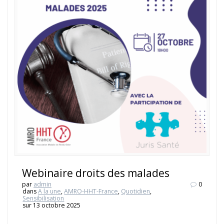
Webinaire droits des malades
par
admin
0
dans
A la une
,
AMRO-HHT-France
,
Quotidien
,
Sensibilisation
sur 13 octobre 2025