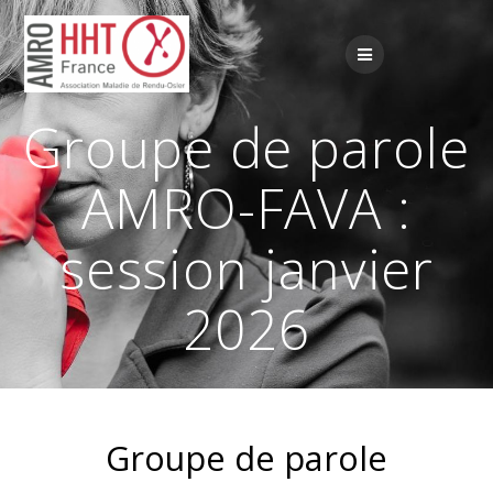
Passer
au
contenu
Groupe de parole
AMRO-FAVA :
session janvier
2026
Groupe de parole