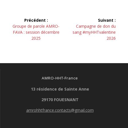
Navigation
Précédent :
Suivant :
de
Article
Article
Groupe de parole AMRO-
Campagne de don du
précédent :
suivant :
FAVA : session décembre
sang #myHHTvalentine
l’article
2025
2026
AMRO-HHT-France
13 résidence de Sainte Anne
29170 FOUESNANT
amrohhtfrance.contacts@gmail.com