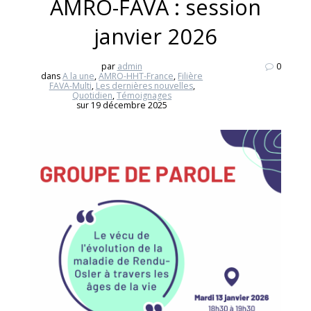
AMRO-FAVA : session
janvier 2026
par
admin
0
dans
A la une
,
AMRO-HHT-France
,
Filière
FAVA-Multi
,
Les dernières nouvelles
,
Quotidien
,
Témoignages
sur 19 décembre 2025