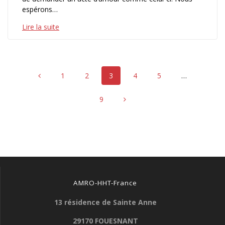
espérons…
Lire la suite
Navigation
Page
Page
Page
Page
Page
1
2
3
4
5
…
au
Page
9
sein
des
articles
AMRO-HHT-France
13 résidence de Sainte Anne
29170 FOUESNANT