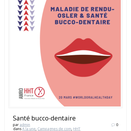
Santé bucco-dentaire
par
admin
0
dans
A la une
,
Campagnes de com
,
HHT