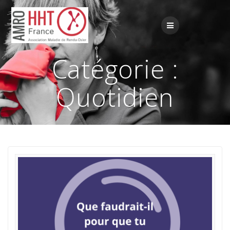
Passer
au
contenu
Catégorie :
Quotidien