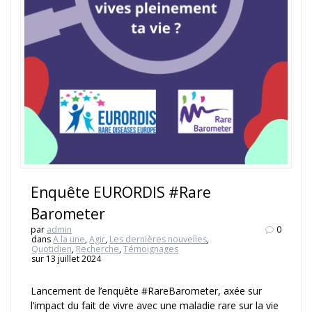
Enquête EURORDIS #Rare
Barometer
par
admin
0
dans
A la une
,
Agir
,
Les dernières nouvelles
,
Quotidien
,
Recherche
,
Témoignages
sur 13 juillet 2024
Lancement de l’enquête #RareBarometer, axée sur
l’impact du fait de vivre avec une maladie rare sur la vie