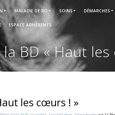
ON
MALADIE DE RO
SOINS
DÉMARCHES
E
ESPACE ADHÉRENTS
 la BD « Haut les
Haut les cœurs ! »
Filière FAVA-Multi
,
Quotidien
,
Sensibilisation
,
Témoignages
sur 11 fév