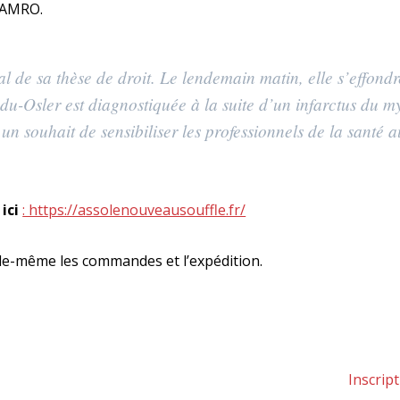
l’AMRO.
al de sa thèse de droit. Le lendemain matin, elle s’effondr
du-Osler est diagnostiquée à la suite d’un infarctus du 
n souhait de sensibiliser les professionnels de la santé a
 ici
: https://assolenouveausouffle.fr/
lle-même les commandes et l’expédition.
Article
Inscrip
suivant 