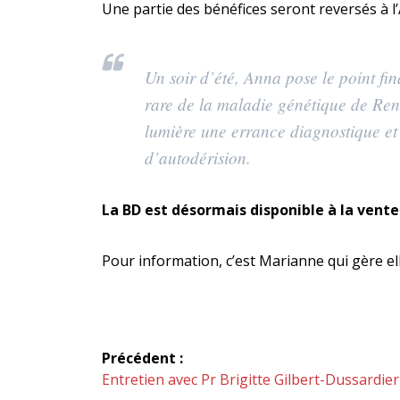
Une partie des bénéfices seront reversés à 
Un soir d’été, Anna pose le point fin
rare de la maladie génétique de Ren
lumière une errance diagnostique et u
d’autodérision.
La BD est désormais disponible à la vente
Pour information, c’est Marianne qui gère e
Navigation
Précédent :
de
Article
Entretien avec Pr Brigitte Gilbert-Dussardier
précédent :