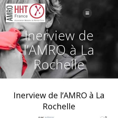
Passer
au
contenu
Inerview de
l’AMRO à La
Rochelle
Inerview de l’AMRO à La
Rochelle
par
admin
0