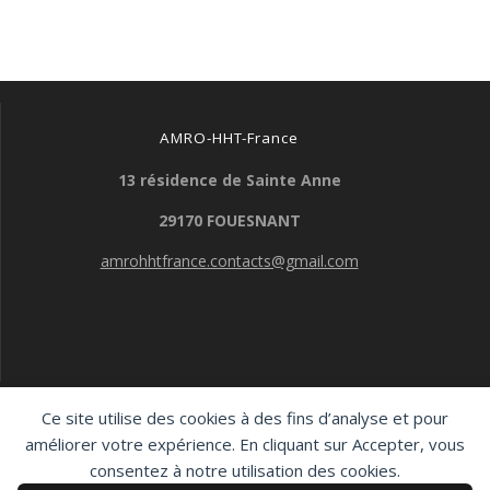
l’article
AMRO-HHT-France
13 résidence de Sainte Anne
29170 FOUESNANT
amrohhtfrance.contacts@gmail.com
Ce site utilise des cookies à des fins d’analyse et pour
AMRO-HHT-France
améliorer votre expérience. En cliquant sur Accepter, vous
consentez à notre utilisation des cookies.