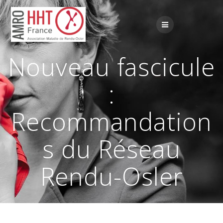
Passer
au
contenu
Nouveau fascicule
:
Recommandation
s du Réseau
Rendu-Osler