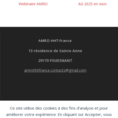
de
Article
Article
Webinaire AMRO
AG 2025 en visio
précédent :
suivant :
l’article
AMRO-HHT-France
13 résidence de Sainte Anne
29170 FOUESNANT
amrohhtfrance.contacts@gmail.com
Ce site utilise des cookies à des fins d’analyse et pour
AMRO-HHT-France
améliorer votre expérience. En cliquant sur Accepter, vous