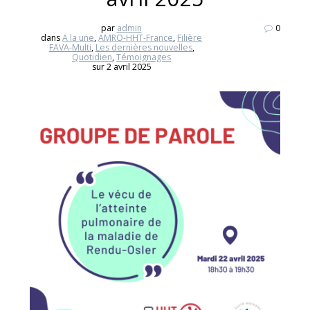
par
admin
0
dans
A la une
,
AMRO-HHT-France
,
Filière
FAVA-Multi
,
Les dernières nouvelles
,
Quotidien
,
Témoignages
sur 2 avril 2025