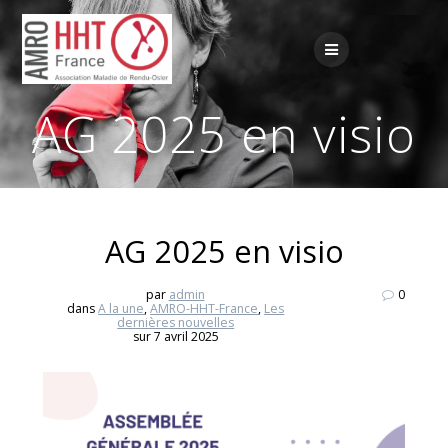
Passer
au
contenu
AG 2025 en visio
AG 2025 en visio
par
admin
0
dans
A la une
,
AMRO-HHT-France
,
Les
dernières nouvelles
sur 7 avril 2025