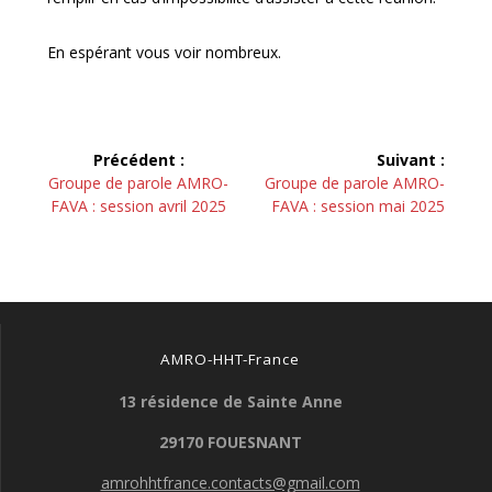
En espérant vous voir nombreux.
Navigation
Précédent :
Suivant :
de
Article
Article
Groupe de parole AMRO-
Groupe de parole AMRO-
précédent :
suivant :
FAVA : session avril 2025
FAVA : session mai 2025
l’article
AMRO-HHT-France
13 résidence de Sainte Anne
29170 FOUESNANT
amrohhtfrance.contacts@gmail.com