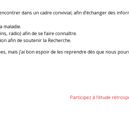
ncontrer dans un cadre convivial, afin d’échanger des infor
a maladie.
, radio) afin de se faire connaître.
ion afin de soutenir la Recherche.
êtées, mais j’ai bon espoir de les reprendre dès que nous p
Article
Participez à l’étude rétros
suivant :