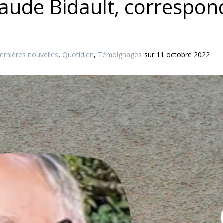
aude Bidault, correspon
ernières nouvelles
,
Quotidien
,
Témoignages
sur 11 octobre 2022