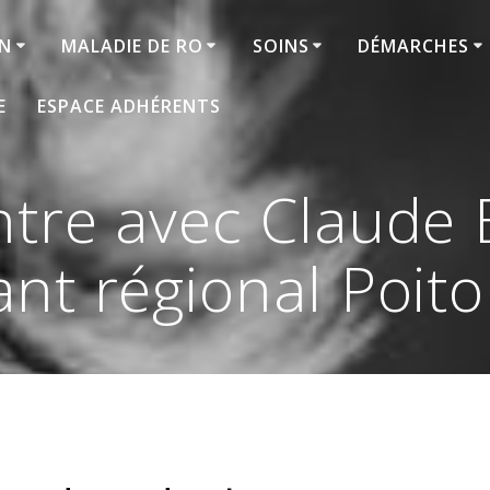
ON
MALADIE DE RO
SOINS
DÉMARCHES
E
ESPACE ADHÉRENTS
tre avec Claude B
nt régional Poit