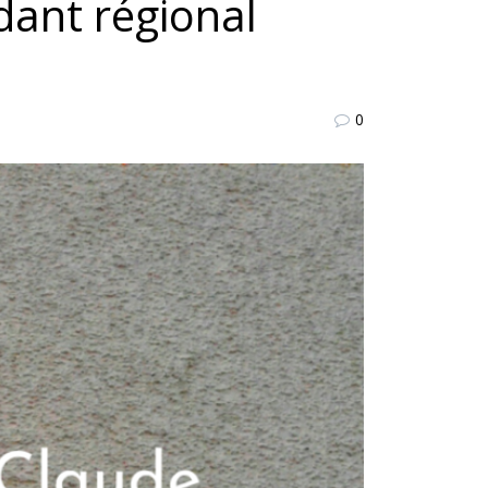
dant régional
0