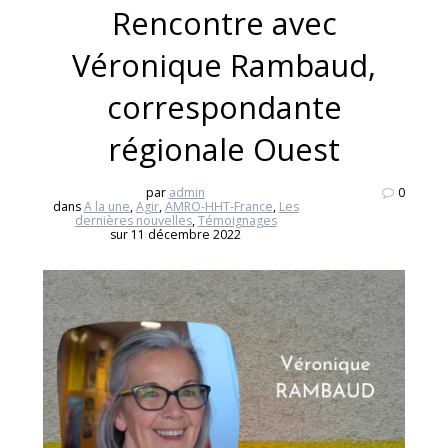
Rencontre avec
Véronique Rambaud,
correspondante
régionale Ouest
par
admin
0
dans
A la une
,
Agir
,
AMRO-HHT-France
,
Les
dernières nouvelles
,
Témoignages
sur 11 décembre 2022