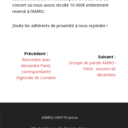
concert où nous avons récolté 10 000€ entièrement
reversé à l’AMRO.
J’invite les adhérents de proximité à nous rejoindre !
Navigation
Précédent :
Suivant :
de
Article
Rencontre avec
Article
Groupe de parole AMRO-
précédent :
Alexandra Paret,
suivant :
FAVA : session de
l’article
correspondante
décembre
régionale de Lorraine
AMRO-HHT-France