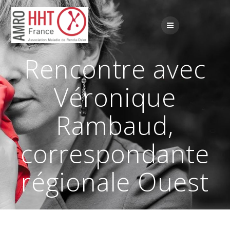
Passer
au
contenu
Rencontre avec
Véronique
Rambaud,
correspondante
régionale Ouest