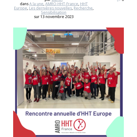
dans
A la une
,
AMRO-HHT-France
,
HHT
Europe
,
Les dernières nouvelles
,
Recherche
,
Sensibilisation
sur 13 novembre 2023