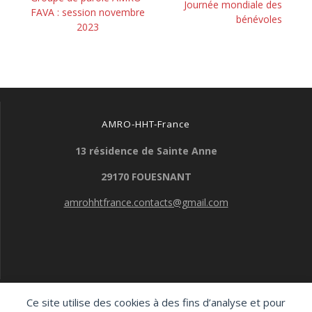
de
Article
Journée mondiale des
précédent :
FAVA : session novembre
suivant :
bénévoles
l’article
2023
AMRO-HHT-France
13 résidence de Sainte Anne
29170 FOUESNANT
amrohhtfrance.contacts@gmail.com
Ce site utilise des cookies à des fins d’analyse et pour