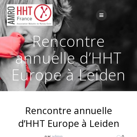
Passer
au
contenu
Rencontre
annuelle d’HHT
Europe à Leiden
Rencontre annuelle
d’HHT Europe à Leiden
par
admin
0