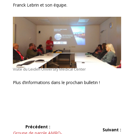
Franck Lebrin et son équipe.
Visite du Leiden University Medical Center
Plus d’informations dans le prochain bulletin !
Navigation
Précédent :
Suivant :
Article
Groupe de parole AMRO-