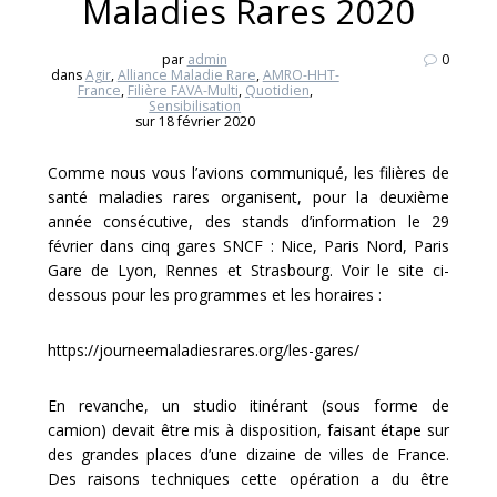
Maladies Rares 2020
par
admin
0
dans
Agir
,
Alliance Maladie Rare
,
AMRO-HHT-
France
,
Filière FAVA-Multi
,
Quotidien
,
Sensibilisation
sur 18 février 2020
Comme nous vous l’avions communiqué, les filières de
santé maladies rares organisent, pour la deuxième
année consécutive, des stands d’information le 29
février dans cinq gares SNCF : Nice, Paris Nord, Paris
Gare de Lyon, Rennes et Strasbourg. Voir le site ci-
dessous pour les programmes et les horaires :
https://journeemaladiesrares.org/les-gares/
En revanche, un studio itinérant (sous forme de
camion) devait être mis à disposition, faisant étape sur
des grandes places d’une dizaine de villes de France.
Des raisons techniques cette opéra
tion a du être