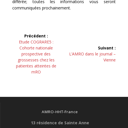
différée; toutes les informations vous seront
communiquées prochainement.
Navigation
Précédent :
de
Article
Etude COGRARE5 :
précédent :
Cohorte nationale
Suivant :
l’article
Article
prospective des
L’AMRO dans le journal –
suivant :
grossesses chez les
Vienne
patientes atteintes de
mRO
AMRO-HHT-France
13 résidence de Sainte Anne