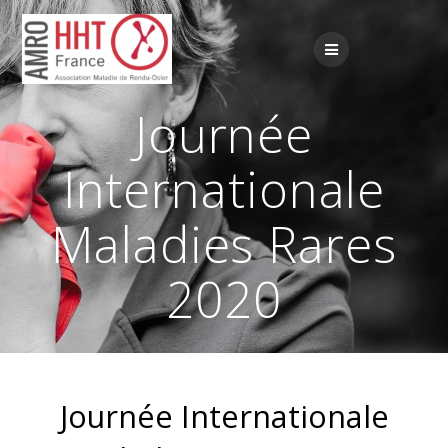
Passer
au
contenu
Journée
Internationale
Maladies Rares
2020
Journée Internationale