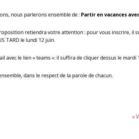
ions, nous parlerons ensemble de :
Partir en vacances ave
position retiendra votre attention : pour vous inscrire, il 
S TARD le lundi 12 juin.
il avec le lien « teams »: il suffira de cliquer dessus le mar
nsemble, dans le respect de la parole de chacun.
Art
« 
sui