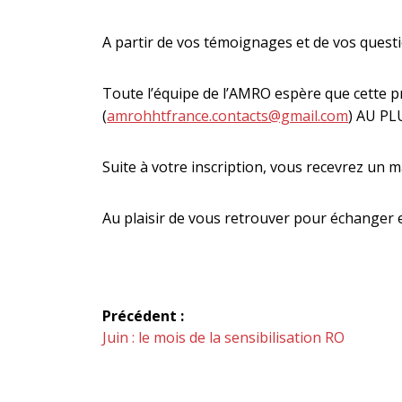
A partir de vos témoignages et de vos quest
Toute l’équipe de l’AMRO espère que cette pro
(
amrohhtfrance.contacts@gmail.com
) AU PLU
Suite à votre inscription, vous recevrez un ma
Au plaisir de vous retrouver pour échanger e
Navigation
Précédent :
de
Article
Juin : le mois de la sensibilisation RO
précédent :
l’article