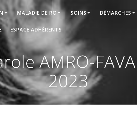
ON
MALADIE DE RO
SOINS
DÉMARCHES
E
ESPACE ADHÉRENTS
role AMRO-FAVA :
2023