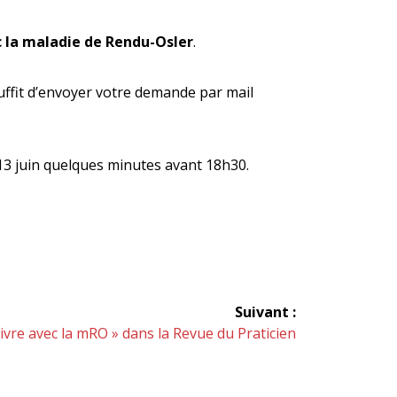
c la maladie de Rendu-Osler
.
suffit d’envoyer votre demande par mail
di 13 juin quelques minutes avant 18h30.
Suivant :
icle
Vivre avec la mRO » dans la Revue du Praticien
vant :