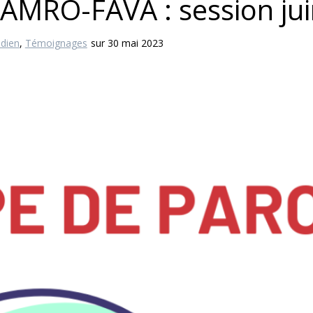
 AMRO-FAVA : session ju
dien
,
Témoignages
sur 30 mai 2023