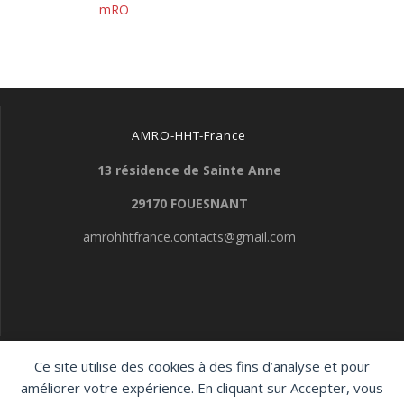
l’article
mRO
AMRO-HHT-France
13 résidence de Sainte Anne
29170 FOUESNANT
amrohhtfrance.contacts@gmail.com
Ce site utilise des cookies à des fins d’analyse et pour
AMRO-HHT-France
améliorer votre expérience. En cliquant sur Accepter, vous