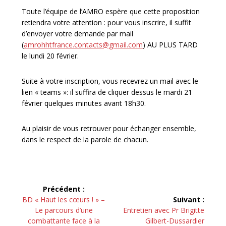
Toute l’équipe de l’AMRO espère que cette proposition
retiendra votre attention : pour vous inscrire, il suffit
d’envoyer votre demande par mail
(
amrohhtfrance.contacts@gmail.com
) AU PLUS TARD
le lundi 20 février.
Suite à votre inscription, vous recevrez un mail avec le
lien « teams »: il suffira de cliquer dessus le mardi 21
février quelques minutes avant 18h30.
Au plaisir de vous retrouver pour échanger ensemble,
dans le respect de la parole de chacun.
Navigation
Précédent :
de
Article
BD « Haut les cœurs ! » –
Suivant :
précédent :
Article
Le parcours d’une
Entretien avec Pr Brigitte
suivant :
combattante face à la
Gilbert-Dussardier