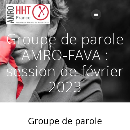
Passer
au
contenu
Groupe de parole
AMRO-FAVA :
session de février
2023
Groupe de parole