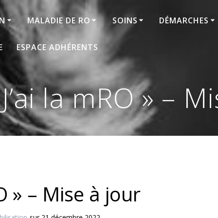
ON
MALADIE DE RO
SOINS
DÉMARCHES
E
ESPACE ADHÉRENTS
 J’ai la mRO » – Mi
O » – Mise à jour
bilisation
sur 21 décembre 2022