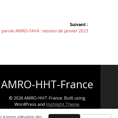
Suivant :
 parole AMRO-FAVA : session de janvier 2023
AMRO-HHT-France
© 2026 AMRO-HHT-France. Built using
WordPress and
Highlight Theme
.
 à notre utilisation des