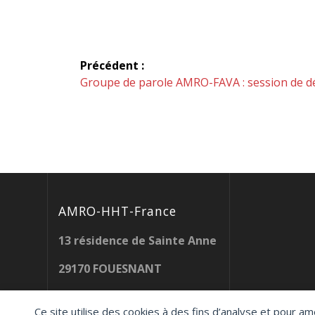
Navigation
Précédent :
de
Article
Groupe de parole AMRO-FAVA : session de 
précédent :
l’article
AMRO-HHT-France
13 résidence de Sainte Anne
29170 FOUESNANT
amrohhtfrance.contacts@gma
Ce site utilise des cookies à des fins d’analyse et pour am
il.com