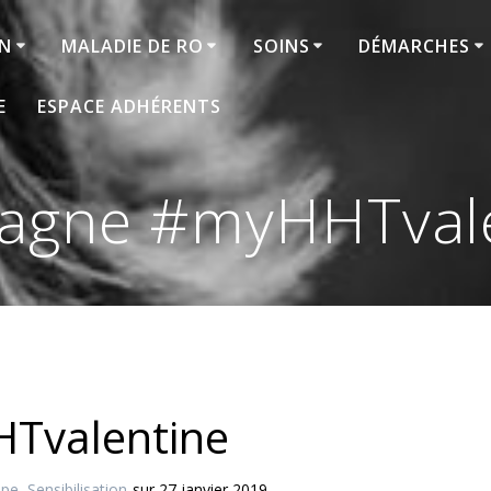
ON
MALADIE DE RO
SOINS
DÉMARCHES
E
ESPACE ADHÉRENTS
agne #myHHTvale
Tvalentine
ope
,
Sensibilisation
sur 27 janvier 2019