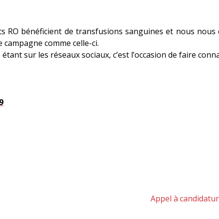
nts RO bénéficient de transfusions sanguines et nous nou
ne campagne comme celle-ci.
étant sur les réseaux sociaux, c’est l’occasion de faire conna
9
Article
Appel à candidatur
suivant :