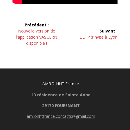
Navigation
Précédent :
de
Article
Nouvelle version de
Suivant :
précédent :
Article
l’application VASCERN
L’ETP s’invite à Lyon
l’article
suivant :
disponible !
AMRO-HHT-France
13 résidence de Sainte Anne
29170 FOUESNANT
amrohhtfrance.contacts@gmail.com