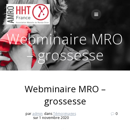
Passer
au
contenu
Webminaire MRO
– grossesse
Webminaire MRO –
grossesse
par
admin
dans
Témoignages
0
sur 1 novembre 2020