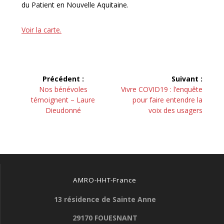
du Patient en Nouvelle Aquitaine.
Voir la carte.
Navigation
Précédent :
Suivant :
de
Article
Article
Nos bénévoles
Vivre COVID19 : l’enquête
précédent :
suivant :
témoignent – Laure
pour faire entendre la
l’article
Dieudonné
voix des usagers
AMRO-HHT-France
13 résidence de Sainte Anne
29170 FOUESNANT