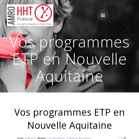
Passer
au
contenu
Vos programmes
ETP en Nouvelle
Aquitaine
Vos programmes ETP en
Nouvelle Aquitaine
par
admin
dans
Quotidien
,
Témoignages
0