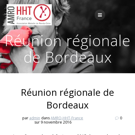
Passer
au
contenu
Réunion régionale
de Bordeaux
Réunion régionale de
Bordeaux
par
admin
dans
AMRO-HHT-France
0
sur 9 novembre 2016