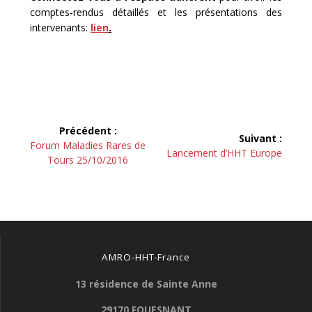
comptes-rendus détaillés et les présentations des
intervenants:
lien
.
Navigation
Précédent :
Suivant :
de
Article
Forum Maladies Rares de
Article
Lancement d’HHT Europe
précédent :
Tours 25/10/2016
suivant :
l’article
AMRO-HHT-France
13 résidence de Sainte Anne
29170 FOUESNANT