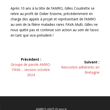
Après 10 ans à la tête de l’AMRO, Gilles Coudrette se
retire au profit de Didier Erasme, précédemment en
charge des appels à projet et représentant de l’AMRO
au sein de la filière maladies rares FAVA-Multi. Gilles ne
nous quitte pas et continue son action au sein de l’asso
en tant que vice-président !
Navigation
Précédent :
Suivant :
de
Article
Groupe de parole AMRO-
Article
Rencontre adhérents en
précédent :
FAVA – session octobre
suivant :
Bretagne
l’article
2024
AMRO-HHT-France