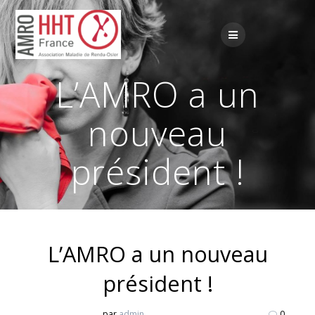
Passer
au
contenu
L’AMRO a un
nouveau
président !
L’AMRO a un nouveau
président !
par
admin
0