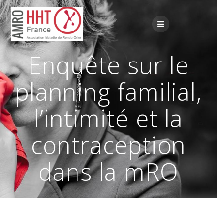
Passer
au
contenu
Enquête sur le
planning familial,
l’intimité et la
contraception
dans la mRO