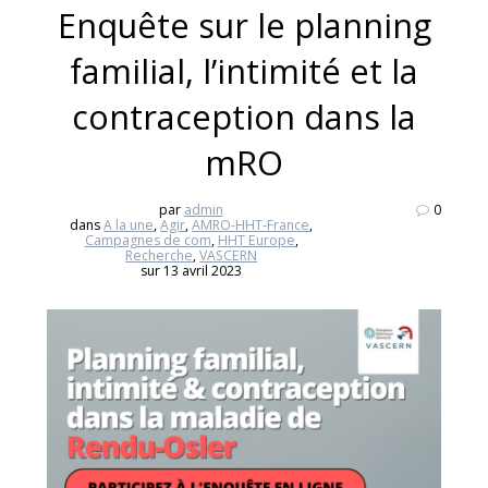
Enquête sur le planning
familial, l’intimité et la
contraception dans la
mRO
par
admin
0
dans
A la une
,
Agir
,
AMRO-HHT-France
,
Campagnes de com
,
HHT Europe
,
Recherche
,
VASCERN
sur 13 avril 2023