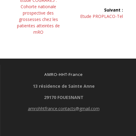
de
Etude COGRARE5 :
précédent :
Cohorte nationale
Suivant :
l’article
prospective des
Article
Etude PROPLACO-Tel
grossesses chez les
suivant :
patientes atteintes de
mRO
AMRO-HHT-France
13 résidence de Sainte Anne
29170 FOUESNANT
amrohhtfrance.contacts@gmail.com