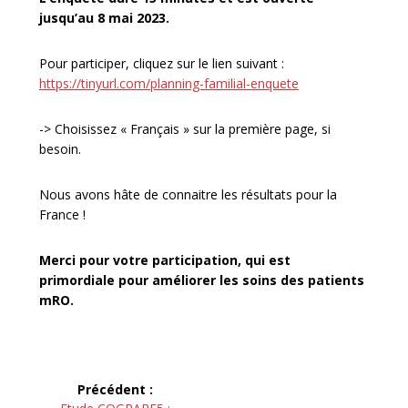
jusqu’au 8 mai 2023.
Pour participer, cliquez sur le lien suivant :
https://tinyurl.com/planning-familial-enquete
-> Choisissez « Français » sur la première page, si
besoin.
Nous avons hâte de connaitre les résultats pour la
France !
Merci pour votre participation, qui est
primordiale pour améliorer les soins des patients
mRO.
Navigation
Précédent :
Article