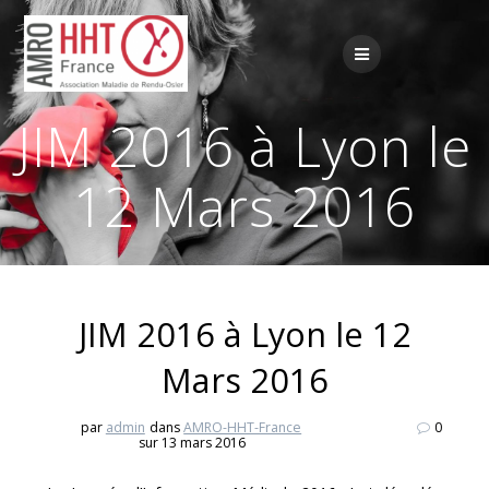
Passer
au
contenu
JIM 2016 à Lyon le
12 Mars 2016
JIM 2016 à Lyon le 12
Mars 2016
par
admin
dans
AMRO-HHT-France
0
sur 13 mars 2016