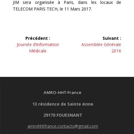
JIM sera organisée à Paris, dans les locaux de
TELECOM PARIS TECH, le 11 Mars 2017.
Navigation
Précédent :
Suivant :
de
Article
Article
Journée d’Information
Assemblée Générale
précédent :
suivant :
Médicale
2016
l’article
AMRO-HHT-France
13 résidence de Sainte Anne
29170 FOUESNANT
amrohhtfrance.contacts@gmail.com