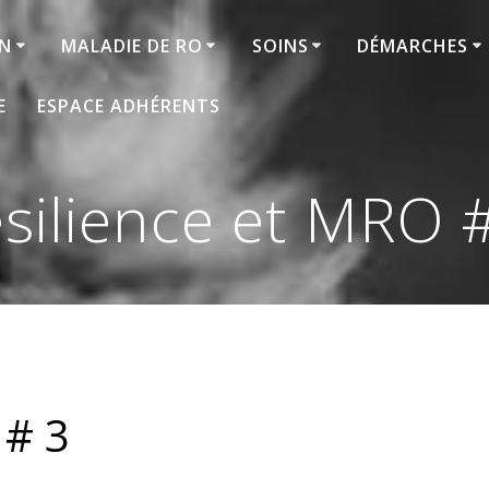
ON
MALADIE DE RO
SOINS
DÉMARCHES
E
ESPACE ADHÉRENTS
silience et MRO 
 # 3