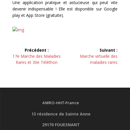
Une application pratique et astucieuse qui peut vite
devenir indispensable ! Elle est disponible sur Google
play et App Store (gratuite).
Navigation
Précédent :
Suivant :
de
Article
Article
17e Marche des Maladies
Marche virtuelle des
précédent :
suivant :
Rares et 30e Téléthon
maladies rares
l’article
AMRO-HHT-France
13 résidence de Sainte Anne
29170 FOUESNANT