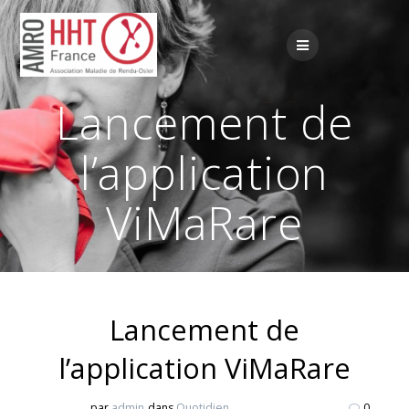
Passer
au
contenu
Lancement de
l’application
ViMaRare
Lancement de
l’application ViMaRare
par
admin
dans
Quotidien
0