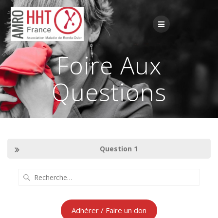
Passer
au
contenu
Foire Aux
Questions
Question 1
Recherche
pour
:
Adhérer / Faire un don