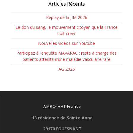
Articles Récents
Replay de la JIM 2026
Le don du sang, le mouvement citoyen que la France
doit créer
Nouvelles vidéos sur Youtube
Participez à l’enquête MAVARAC : reste à charge des
patients atteints d’une maladie vasculaire rare
AG 2026
AMRO-HHT-France
13 résidence de Sainte Anne
29170 FOUESNANT